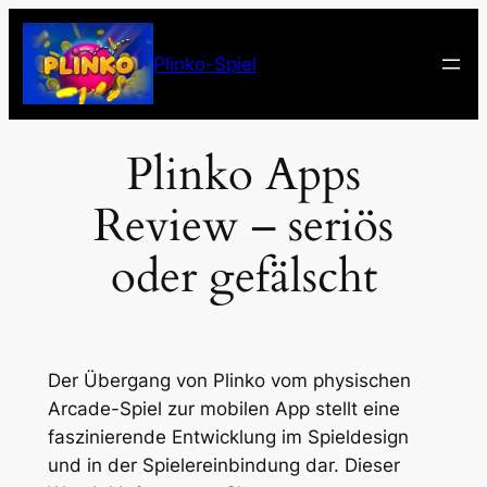
Zum
Inhalt
Plinko-Spiel
springen
Plinko Apps
Review – seriös
oder gefälscht
Der Übergang von Plinko vom physischen
Arcade-Spiel zur mobilen App stellt eine
faszinierende Entwicklung im Spieldesign
und in der Spielereinbindung dar. Dieser