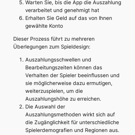
Warten Sie, bis die App die Auszahlung
verarbeitet und genehmigt hat
Erhalten Sie Geld auf das von Ihnen
gewählte Konto
Dieser Prozess führt zu mehreren
Überlegungen zum Spieldesign:
Auszahlungsschwellen und
Bearbeitungszeiten können das
Verhalten der Spieler beeinflussen und
sie möglicherweise dazu ermutigen,
weiterzuspielen, um die
Auszahlungshöhe zu erreichen.
Die Auswahl der
Auszahlungsmethoden wirkt sich auf
die Zugänglichkeit für unterschiedliche
Spielerdemografien und Regionen aus.