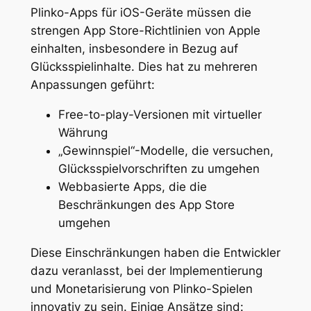
Plinko-Apps für iOS-Geräte müssen die
strengen App Store-Richtlinien von Apple
einhalten, insbesondere in Bezug auf
Glücksspielinhalte. Dies hat zu mehreren
Anpassungen geführt:
Free-to-play-Versionen mit virtueller
Währung
„Gewinnspiel“-Modelle, die versuchen,
Glücksspielvorschriften zu umgehen
Webbasierte Apps, die die
Beschränkungen des App Store
umgehen
Diese Einschränkungen haben die Entwickler
dazu veranlasst, bei der Implementierung
und Monetarisierung von Plinko-Spielen
innovativ zu sein. Einige Ansätze sind: