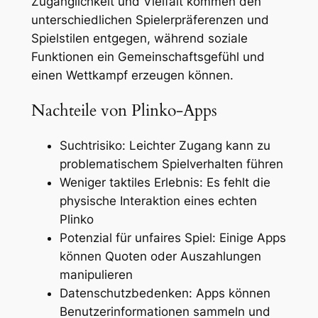
Zugänglichkeit und Vielfalt kommen den
unterschiedlichen Spielerpräferenzen und
Spielstilen entgegen, während soziale
Funktionen ein Gemeinschaftsgefühl und
einen Wettkampf erzeugen können.
Nachteile von Plinko-Apps
Suchtrisiko: Leichter Zugang kann zu
problematischem Spielverhalten führen
Weniger taktiles Erlebnis: Es fehlt die
physische Interaktion eines echten
Plinko
Potenzial für unfaires Spiel: Einige Apps
können Quoten oder Auszahlungen
manipulieren
Datenschutzbedenken: Apps können
Benutzerinformationen sammeln und