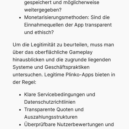
gespeichert und möglicherweise
weitergegeben?
Monetarisierungsmethoden: Sind die
Einnahmequellen der App transparent
und ethisch?
Um die Legitimität zu beurteilen, muss man
über das oberflächliche Gameplay
hinausblicken und die zugrunde liegenden
Systeme und Geschäftspraktiken
untersuchen. Legitime Plinko-Apps bieten in
der Regel:
Klare Servicebedingungen und
Datenschutzrichtlinien
Transparente Quoten und
Auszahlungsstrukturen
Überprüfbare Nutzerbewertungen und