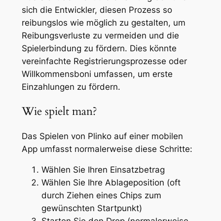
sich die Entwickler, diesen Prozess so
reibungslos wie möglich zu gestalten, um
Reibungsverluste zu vermeiden und die
Spielerbindung zu fördern. Dies könnte
vereinfachte Registrierungsprozesse oder
Willkommensboni umfassen, um erste
Einzahlungen zu fördern.
Wie spielt man?
Das Spielen von Plinko auf einer mobilen
App umfasst normalerweise diese Schritte:
Wählen Sie Ihren Einsatzbetrag
Wählen Sie Ihre Ablageposition (oft
durch Ziehen eines Chips zum
gewünschten Startpunkt)