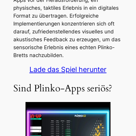
Apps vor der Herausforderung, ein
physisches, taktiles Erlebnis in ein digitales
Format zu übertragen. Erfolgreiche
Implementierungen konzentrieren sich oft
darauf, zufriedenstellendes visuelles und
akustisches Feedback zu erzeugen, um das
sensorische Erlebnis eines echten Plinko-
Bretts nachzubilden.
Lade das Spiel herunter
Sind Plinko-Apps seriös?