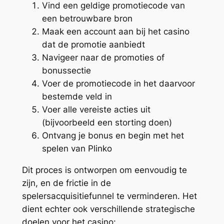
Vind een geldige promotiecode van
een betrouwbare bron
Maak een account aan bij het casino
dat de promotie aanbiedt
Navigeer naar de promoties of
bonussectie
Voer de promotiecode in het daarvoor
bestemde veld in
Voer alle vereiste acties uit
(bijvoorbeeld een storting doen)
Ontvang je bonus en begin met het
spelen van Plinko
Dit proces is ontworpen om eenvoudig te
zijn, en de frictie in de
spelersacquisitiefunnel te verminderen. Het
dient echter ook verschillende strategische
doelen voor het casino: