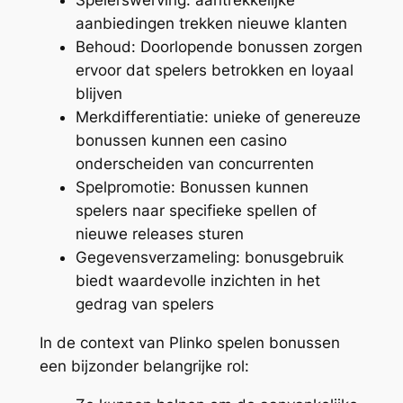
Spelerswerving: aantrekkelijke
aanbiedingen trekken nieuwe klanten
Behoud: Doorlopende bonussen zorgen
ervoor dat spelers betrokken en loyaal
blijven
Merkdifferentiatie: unieke of genereuze
bonussen kunnen een casino
onderscheiden van concurrenten
Spelpromotie: Bonussen kunnen
spelers naar specifieke spellen of
nieuwe releases sturen
Gegevensverzameling: bonusgebruik
biedt waardevolle inzichten in het
gedrag van spelers
In de context van Plinko spelen bonussen
een bijzonder belangrijke rol: