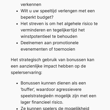
verkennen
Wilt u uw speeltijd verlengen met een
beperkt budget?
Het streven is om het algehele risico te
verminderen en tegelijkertijd het
winstpotentieel te behouden
Deelnemen aan promotionele
evenementen of toernooien
Het strategisch gebruik van bonussen kan
een aanzienlijke impact hebben op de
spelerservaring:
Bonussen kunnen dienen als een
‘buffer’, waardoor agressievere
speelstrategieën mogelijk zijn met een
lager financieel risico.
Ze kunnen spelers de mogelijkheid