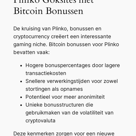
Bitcoin Bonussen
De kruising van Plinko, bonussen en
cryptocurrency creëert een interessante
gaming niche. Bitcoin bonussen voor Plinko
bevatten vaak:
Hogere bonuspercentages door lagere
transactiekosten
Snellere verwerkingstijden voor zowel
stortingen als opnames
Potentieel voor meer anonimiteit
Unieke bonusstructuren die
gebruikmaken van de volatiliteit van
cryptovaluta
Deze kenmerken zorgen voor een nieuwe