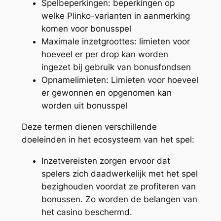
Spelbeperkingen: beperkingen op
welke Plinko-varianten in aanmerking
komen voor bonusspel
Maximale inzetgroottes: limieten voor
hoeveel er per drop kan worden
ingezet bij gebruik van bonusfondsen
Opnamelimieten: Limieten voor hoeveel
er gewonnen en opgenomen kan
worden uit bonusspel
Deze termen dienen verschillende
doeleinden in het ecosysteem van het spel:
Inzetvereisten zorgen ervoor dat
spelers zich daadwerkelijk met het spel
bezighouden voordat ze profiteren van
bonussen. Zo worden de belangen van
het casino beschermd.