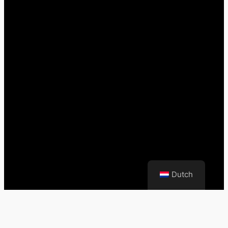
Dutch