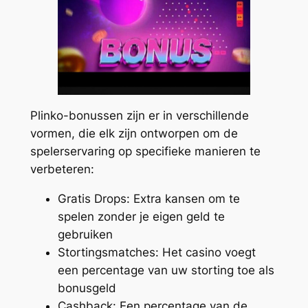
Plinko-bonussen zijn er in verschillende
vormen, die elk zijn ontworpen om de
spelerservaring op specifieke manieren te
verbeteren:
Gratis Drops: Extra kansen om te
spelen zonder je eigen geld te
gebruiken
Stortingsmatches: Het casino voegt
een percentage van uw storting toe als
bonusgeld
Cashback: Een percentage van de