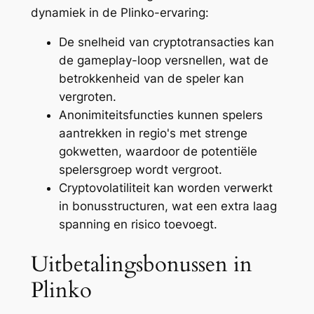
dynamiek in de Plinko-ervaring:
De snelheid van cryptotransacties kan
de gameplay-loop versnellen, wat de
betrokkenheid van de speler kan
vergroten.
Anonimiteitsfuncties kunnen spelers
aantrekken in regio's met strenge
gokwetten, waardoor de potentiële
spelersgroep wordt vergroot.
Cryptovolatiliteit kan worden verwerkt
in bonusstructuren, wat een extra laag
spanning en risico toevoegt.
Uitbetalingsbonussen in
Plinko